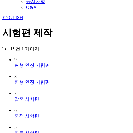
공지사항
Q&A
ENGLISH
시험편 제작
Total 9건 1 페이지
9
판형 인장 시험편
8
환형 인장 시험편
7
압축 시험편
6
충격 시험편
5
피로 시험편