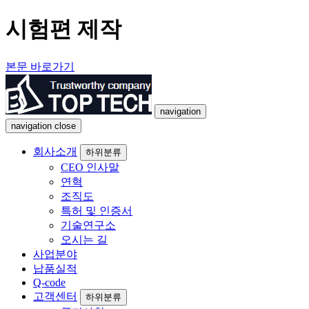
시험편 제작
본문 바로가기
navigation
navigation
close
회사소개
하위분류
CEO 인사말
연혁
조직도
특허 및 인증서
기술연구소
오시는 길
사업분야
납품실적
Q-code
고객센터
하위분류